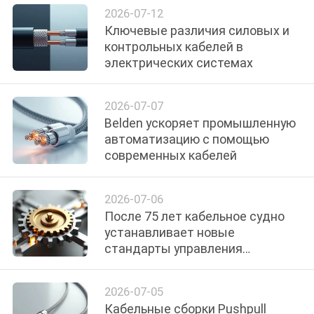
BLOG
2026-07-12
Ключевые различия силовых и
контрольных кабелей в
ОТПРАВИТЬ
электрических системах
ЗАПРОС
2026-07-07
Belden ускоряет промышленную
NEWS
автоматизацию с помощью
современных кабелей
КАРТА
САЙТА
2026-07-06
После 75 лет кабельное судно
устанавливает новые
ПОЛИТИКА
стандарты управления
КОНФИДЕНЦИАЛЬНОСТИ
движением
2026-07-05
Кабельные сборки Pushpull