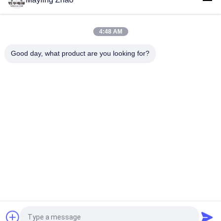
электропроводки
4:48 AM
2026-06-17
Руководство по использованию
Good day, what product are you looking for?
низковольтной проводки
постоянного тока и лучшей
практике
2026-06-16
Внутри сложного производства
электропроводов и кабелей
2026-06-15
Глобальная индустрия проводов
и кабелей питает дома и сети
связи
Запрос Цитировать