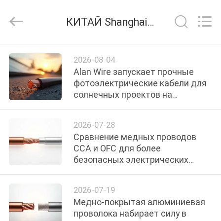
2026
Shanghai
Shenghua
КИТАЙ Shanghai Shenghua Cable (Group) Co., Ltd. company blog
Cable
(Group)
Co.,
Ltd..
ГЛАВНАЯ
All
Rights
2026-08-04
Reserved.
СТРАНИЦА
Alan Wire запускает прочные
фотоэлектрические кабели для
солнечных проектов на
ПРОДУКЦИЯ
открытом воздухе
2026-07-28
РОЛИКИ
Сравнение медных проводов
CCA и OFC для более
безопасных электрических
VR
систем
-
2026-07-19
ШОУ
Медно-покрытая алюминиевая
проволока набирает силу в