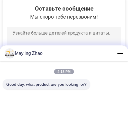
26
Оставьте сообщение
Экранированный
Мы скоро тебе перезвоним!
кабель
инструмент
Mayling Zhao
25
4:18 PM
Высокотемпературны
Good day, what product are you looking for?
кабель
Популярные категории
Все
Силовой Кабель С 
Бронированный 
Изоляцией Из 
Электрический 
Сшитого 
Кабель
16