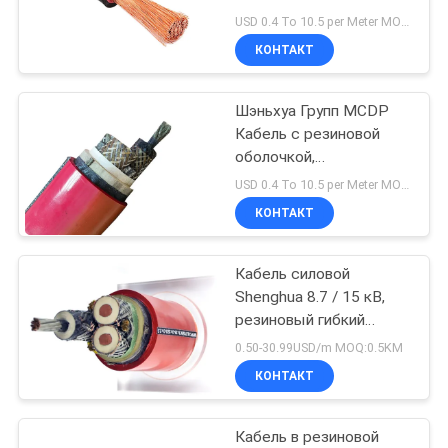
BLOG
Insulation Cable,
USD 0.4 To 10.5 per Meter MOQ:500 метров
резиновый
КОНТАКТ
электрический кабель с
140
ОТПРАВИТЬ
экраном
Низкое
Шэньхуа Групп MCDP
ЗАПРОС
Кабель с резиновой
дымовыделение
оболочкой,
NEWS
низкодымный нулевой
отсутствие
USD 0.4 To 10.5 per Meter MOQ:500 метров
галогенный кабель 0,38
КОНТАКТ
галогенов кабель
/ 0,66 КВ
КАРТА
Кабель силовой
САЙТА
108
Shenghua 8.7 / 15 кВ,
Огнестойкий
резиновый гибкий
ПОЛИТИКА
кабель MYPTJ,
0.50-30.99USD/m MOQ:0.5KM
кабель
экологичный, для
КОНФИДЕНЦИАЛЬНОСТИ
КОНТАКТ
тяжелого оборудования
Кабель в резиновой