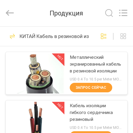
2026
Shanghai
Shenghua
Продукция
Cable
(Group)
Co.,
Ltd..
ГЛАВНАЯ
All
306
Rights
КИТАЙ Кабель в резиновой изоляции
Reserved.
СТРАНИЦА
Силовой кабель с
изоляцией из
HOT
Металлический
ПРОДУКЦИЯ
экранированный кабель
сшитого
в резиновой изоляции
РОЛИКИ
полиэтилена
USD 0.4 To 10.5 per Meter MOQ:1000М
ЗАПРОС СЕЙЧАС
244
VR
Бронированный
HOT
Кабель изоляции
-
гибкого сердечника
ШОУ
электрический
резиновый
USD 0.4 To 10.5 per Meter MOQ:1000М
кабель