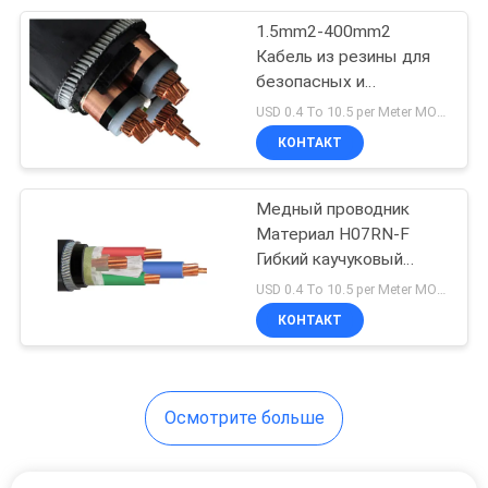
1.5mm2-400mm2
95
Кабель из резины для
Кабель в
безопасных и
электрических
USD 0.4 To 10.5 per Meter MOQ:500 метров
резиновой
соединений в
КОНТАКТ
промышленных
изоляции
условиях
Медный проводник
Материал H07RN-F
Гибкий каучуковый
76
кабель питания
USD 0.4 To 10.5 per Meter MOQ:500 метров
Кабели
1.5mm2-400mm2 Для
КОНТАКТ
промышленных
управления
применений
Осмотрите больше