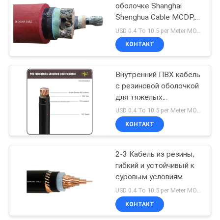
оболочке Shanghai
Shenghua Cable MCDP,
90
кабель с низким
USD 0.4 To 10.5 per Meter MOQ:500 метров
дымовыделением и
Неизолированный
КОНТАКТ
нулевым содержанием
провод
галогенов 0,38 / 0,66 кВ
Внутренний ПВХ кабель
с резиновой оболочкой
для тяжелых
применений
USD 0.4 To 10.5 per Meter MOQ:500 метров
КОНТАКТ
92
Самонесущий
2-3 Кабель из резины,
гибкий и устойчивый к
изолированный
суровым условиям
провод
USD 0.4 To 10.5 per Meter MOQ:500 метров
КОНТАКТ