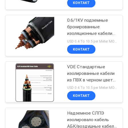
стабильных
О
КОНТАКТ
электрических
КОМПАНИИ
соединений
0.6/1KV подземные
бронированные
НАША
изоляционные кабели
ФАБРИКА
из ПВХ -20C до 70C для
USD 0.4 To 10.5 per Meter MOQ:1000М
подземных решений
КОНТАКТ
распределения
КОНТРОЛЬ
электроэнергии
VDE Стандартные
КАЧЕСТВА
изолированные кабели
из ПВХ в черном цвете
КОНТАКТНЫЕ
для бытовых
USD 0.4 To 10.5 per Meter MOQ:1000М
электроустановок
ДАННЫЕ
КОНТАКТ
Надземное СЛПЭ
НОВОСТИ
изолировало кабель
АБК/воздушные кабель