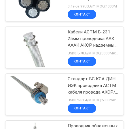
BLOG
пачки/провод для ввода
0.19-59.99USD/m MOQ:1000М
обслуживания
КОНТАКТ
ОТПРАВИТЬ
Кабели АСТМ Б-231
ЗАПРОС
25мм проводника ААК
АААК АКСР надземные
NEWS
электрические 35мм
USD0.5-78.6/M MOQ:3000Meter
50мм 70мм
КОНТАКТ
КАРТА
Стандарт БС КСА ДИН
САЙТА
ИЭК проводника АСТМ
кабеля провода АКСР/
ПОЛИТИКА
АКСР обнаженный
USD0.2-51.4/M MOQ:5000meter
КОНФИДЕНЦИАЛЬНОСТИ
КОНТАКТ
Проводник обнаженных