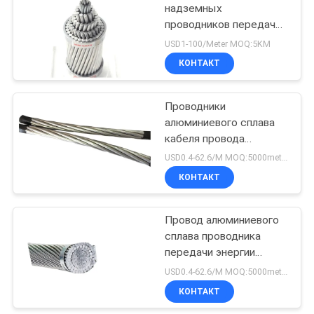
надземных
проводников передачи
энергии алюминиевый
USD1-100/Meter MOQ:5KM
электричества
КОНТАКТ
Проводники
алюминиевого сплава
кабеля провода
проводника Даффодил
USD0.4-62.6/M MOQ:5000meter
ААК ААК алюминиевые
КОНТАКТ
Провод алюминиевого
сплава проводника
передачи энергии
обнаженный для линии
USD0.4-62.6/M MOQ:5000meter
электропередач
КОНТАКТ
Верхэад