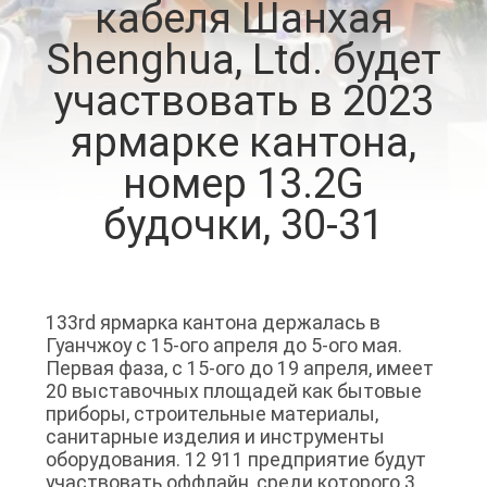
кабеля Шанхая
О
Shenghua, Ltd. будет
КОМПАНИИ
участвовать в 2023
НАША
ярмарке кантона,
ФАБРИКА
номер 13.2G
будочки, 30-31
КОНТРОЛЬ
КАЧЕСТВА
133rd ярмарка кантона держалась в
КОНТАКТНЫЕ
Гуанчжоу с 15-ого апреля до 5-ого мая.
ДАННЫЕ
Первая фаза, с 15-ого до 19 апреля, имеет
20 выставочных площадей как бытовые
приборы, строительные материалы,
НОВОСТИ
санитарные изделия и инструменты
оборудования. 12 911 предприятие будут
участвовать оффлайн, среди которого 3