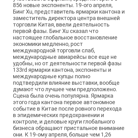
856 новые экспоненты. 19-ого апреля,
BLOG
Бинг Xu, представитель ярмарки кантона и
заместитель директора центра внешней
торговли Китая, ввели деятельность
ОТПРАВИТЬ
первой фазы. Бинг Xu сказал что
ЗАПРОС
настоящее глобальное восстановление
экономики медленно, рост
международной торговли слаб,
NEWS
международные авиарейсы все еще не
удобны, но от деятельности первой фазы
133rd ярмарки кантона, экспоненты и
КАРТА
международные купцы полно
подтвердили влияние выставки, вообще
САЙТА
думают что лучшее чем предположено.
Сцена была очень популярна. Ярмарка
этого года кантона первое автономное
ПОЛИТИКА
событие в Китае после ровного перехода
в эпидемических предохранении и
КОНФИДЕНЦИАЛЬНОСТИ
контроле, и деловые круги глобального
бизнеса обращают пристальное внимание
они. К 19-ому апреля, больше чем 1,26