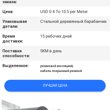
заказа:
О
КОМПАНИИ
Цена:
USD 0.4 To 10.5 per Meter
Упаковывая
Стальной деревянный барабанчик
НАША
детали:
ФАБРИКА
Время
15 рабочих дней
доставки:
КОНТРОЛЬ
Поставка
5KM в день
способности:
КАЧЕСТВА
Выделенное:
,
резиновой изоляцией
кабель покрынный резиной
КОНТАКТНЫЕ
ДАННЫЕ
ЛУЧШАЯ ЦЕНА
НОВОСТИ