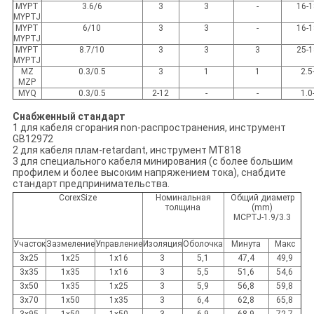
MYPT
3.6/6
3
3
-
16-
MYPTJ
MYPT
6/10
3
3
-
16-
MYPTJ
MYPT
8.7/10
3
3
3
25-
MYPTJ
MZ
0.3/0.5
3
1
1
2.5
MZP
MYQ
0.3/0.5
2-12
-
-
1.0
Снабженный стандарт
1 для кабеля сгорания non-распространения, инструмент
GB12972
2 для кабеля плам-retardant, инструмент MT818
3 для специального кабеля минирования (с более большим
профилем и более высоким напряжением тока), снабдите
стандарт предпринимательства.
CorexSize
Номинальная
Общий диаметр
толщина
(mm)
MCPTJ-1.9/3.3
Участок
Зазмеление
Управление
Изоляция
Оболочка
Минута
Макс
3x25
1x25
1x16
3
5,1
47,4
49,9
3x35
1x35
1x16
3
5,5
51,6
54,6
3x50
1x35
1x25
3
5,9
56,8
59,8
3x70
1x50
1x35
3
6,4
62,8
65,8