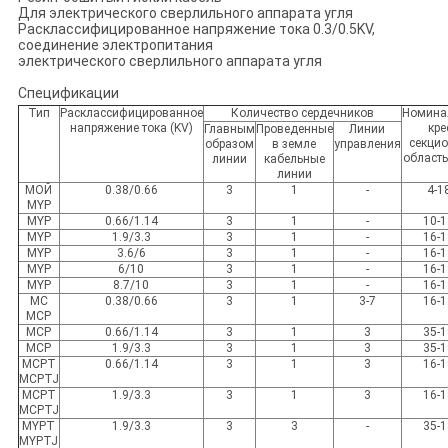
Для электрического сверлильного аппарата угля
Расклассифицированное напряжение тока 0.3/0.5KV,
соединение электропитания
электрического сверлильного аппарата угля
Спецификации
Тип
Расклассифицированное
Количество сердечников
Номина
напряжение тока (KV)
кре
Главным
Проведенные
Линии
секци
образом
в земле
управления
област
линии
кабельные
линии
МОЙ
0.38/0.66
3
1
-
4-1
MYP
MYP
0.66/1.14
3
1
-
10-
MYP
1.9/3.3
3
1
-
16-
MYP
3.6/6
3
1
-
16-
MYP
6/10
3
1
-
16-
MYP
8.7/10
3
1
-
16-
MC
0.38/0.66
3
1
3-7
16-
MCP
MCP
0.66/1.14
3
1
3
35-
MCP
1.9/3.3
3
1
3
35-
MCPT
0.66/1.14
3
1
3
16-
MCPTJ
MCPT
1.9/3.3
3
1
3
16-
MCPTJ
MYPT
1.9/3.3
3
3
-
35-
MYPTJ