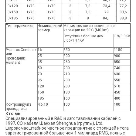
3x95
1x50
1x50
3
6,9
68,9
72,7
3x120
1x70
1x70
3
7,3
73,4
77,2
3x150
1x70
1x70
3
7,8
79
83,6
3x185
1x70
1x70
3
8
84,1
88,8
Тип сердечника
Номинальный
Минимальное сопротивление
размер
изоляции на 20℃ (MΩ.km)
Отсутствие больше чем
1.9/3.3KV
0.66/1.14KV
Участок Conducor
16
350
1150
или
25
300
980
Проводник
35
260
850
Asistant
50
230
740
70
210
630
95
200
550
120
200
510
150
180
450
185
160
400
Контролируйте
4.6.10
100
100
проводника
Кто мы
Специализированный в R&D и изготавливании кабелей с
1997, CO. кабеля Шанхая Shenghua (группы), Ltd.
широкомасштабное частное предприятие с столицей итога
зарегистрированной больше чем 1 миллиард RMB, полные