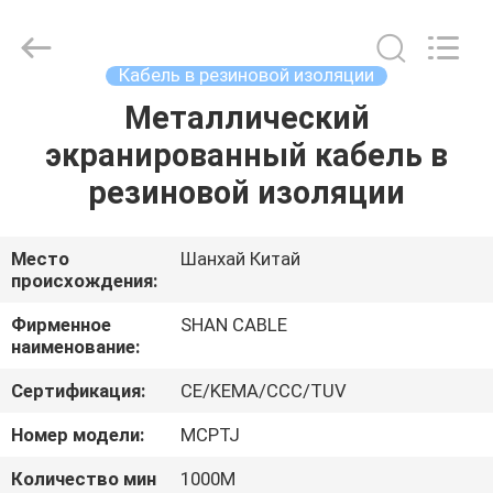
2026
Shanghai
Shenghua
Cable
(Group)
Кабель в резиновой изоляции
Co.,
Ltd..
Металлический
ГЛАВНАЯ
All
Rights
Reserved.
экранированный кабель в
СТРАНИЦА
резиновой изоляции
ПРОДУКЦИЯ
Место
Шанхай Китай
происхождения:
РОЛИКИ
Фирменное
SHAN CABLE
наименование:
VR
Сертификация:
CE/KEMA/CCC/TUV
-
ШОУ
Номер модели:
MCPTJ
Количество мин
1000М