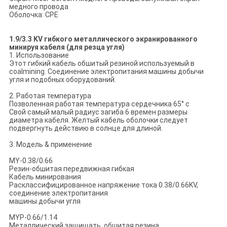
медного провода
Оболочка: CPE
1.9/3.3 KV гибкого металлического экранированного
минируя кабеля (для резца угля)
1. Использование
Этот гибкий кабель обшитый резиной используемый в
coalmining. Соединение электропитания машины добычи
угля и подобных оборудований.
2. Работая температура
Позволенная работая температура сердечника 65° c
Свой самый малый радиус загиба 6 времен размеры
диаметра кабеля. Желтый кабель оболочки следует
подвергнуть действию в солнце для длиной.
3. Модель & применение
MY-0.38/0.66
Резин-обшитая передвижная гибкая
Кабель минирования
Расклассифицированное напряжение тока 0.38/0.66KV,
соединение электропитания
машины добычи угля
MYP-0.66/1.14
Металлический защищать, обшитая резина