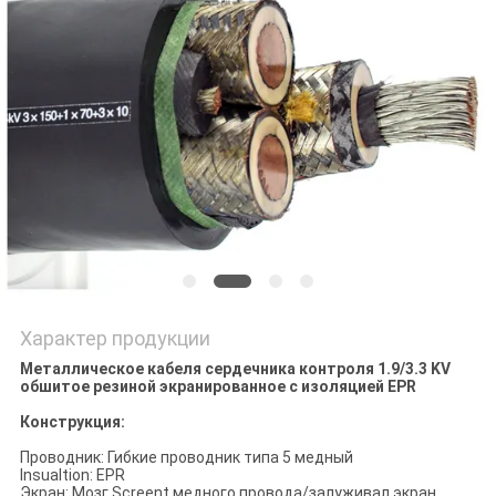
BLOG
ОТПРАВИТЬ
ЗАПРОС
NEWS
КАРТА
САЙТА
Характер продукции
Металлическое кабеля сердечника контроля 1.9/3.3 KV
ПОЛИТИКА
обшитое резиной экранированное с изоляцией EPR
КОНФИДЕНЦИАЛЬНОСТИ
Конструкция:
Проводник: Гибкие проводник типа 5 медный
Insualtion: EPR
Экран: Мозг Screent медного провода/залуживал экран