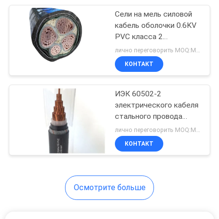
Сели на мель силовой
95
кабель оболочки 0.6KV
Кабель в
PVC класса 2
бронированный
лично переговорить MOQ:Могущий быть предметом переговоров
резиновой
КОНТАКТ
изоляции
ИЭК 60502-2
электрического кабеля
стального провода
76
ядров низшего
лично переговорить MOQ:Могущий быть предметом переговоров
Кабели
напряжения одиночный
КОНТАКТ
бронированный
управления
Осмотрите больше