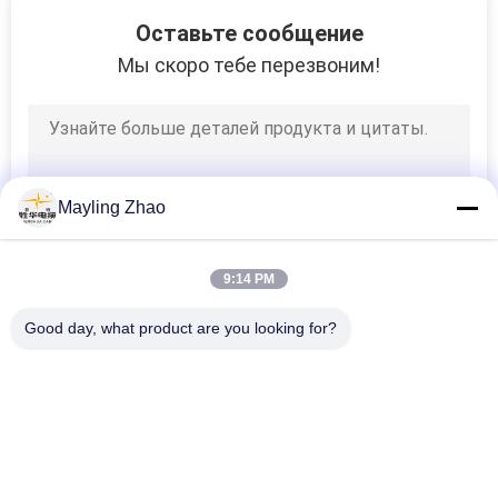
26
Оставьте сообщение
Экранированный
Мы скоро тебе перезвоним!
кабель
инструмент
Mayling Zhao
25
9:14 PM
Высокотемпературны
Good day, what product are you looking for?
кабель
Популярные категории
Все
Силовой Кабель С 
Бронированный 
Изоляцией Из 
Электрический 
Сшитого 
Кабель
16