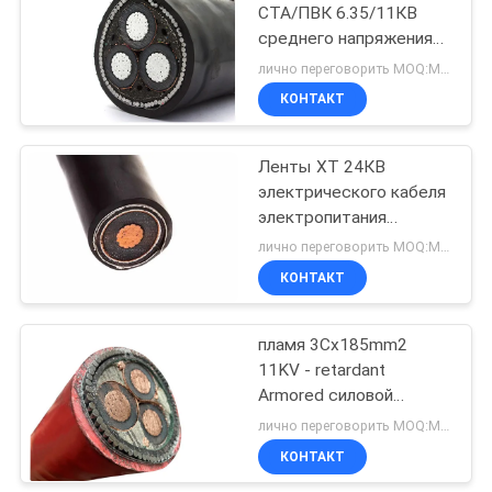
СТА/ПВК 6.35/11КВ
среднего напряжения
90
тока стального провода
лично переговорить MOQ:Могущий быть предметом переговоров
бронированный
Неизолированный
КОНТАКТ
электрический
провод
Ленты ХТ 24КВ
электрического кабеля
электропитания
одиночной фазы провод
лично переговорить MOQ:Могущий быть предметом переговоров
бронированной
КОНТАКТ
92
стальной круглый
стальной
Самонесущий
пламя 3Cx185mm2
11KV - retardant
изолированный
Armored силовой
провод
кабель
лично переговорить MOQ:Могущий быть предметом переговоров
КОНТАКТ