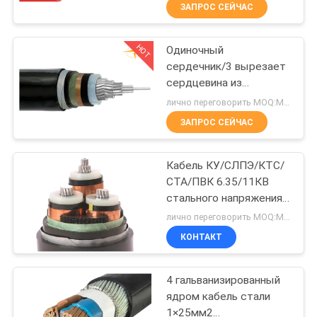
О
ЗАПРОС СЕЙЧАС
КОМПАНИИ
HOT
Одиночный
203
сердечник/3 вырезает
НАША
сердцевина из
Кабели с ПВХ
ФАБРИКА
бронированного
лично переговорить MOQ:Могущий быть предметом переговоров
изоляцией
электрического кабеля
ЗАПРОС СЕЙЧАС
КОНТРОЛЬ
Кабель КУ/СЛПЭ/КТС/
КАЧЕСТВА
СТА/ПВК 6.35/11КВ
стального напряжения
197
КОНТАКТНЫЕ
тока ленты среднего
лично переговорить MOQ:Могущий быть предметом переговоров
бронированный
Электрический
ДАННЫЕ
КОНТАКТ
электрический
кабель провод
4 гальванизированный
НОВОСТИ
ядром кабель стали
1×25мм2