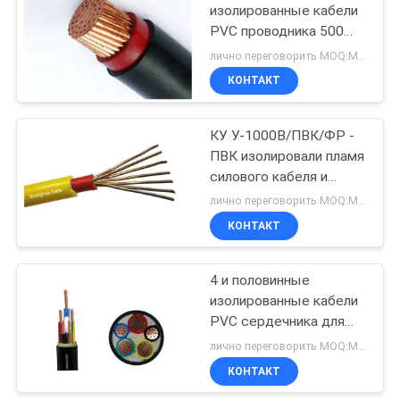
изолированные кабели
PVC проводника 500
90
630 Sq MM для
лично переговорить MOQ:Могущий быть предметом переговоров
подземки/
Неизолированный
КОНТАКТ
электростанции
провод
КУ У-1000В/ПВК/ФР -
ПВК изолировали пламя
силового кабеля и
огнезащитное
лично переговорить MOQ:Могущий быть предметом переговоров
КОНТАКТ
92
Самонесущий
4 и половинные
изолированные кабели
изолированный
PVC сердечника для
провод
нижней нормальной/
лично переговорить MOQ:Могущий быть предметом переговоров
солёной воды
КОНТАКТ