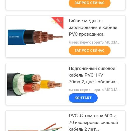
О
ЗАПРОС СЕЙЧАС
КОМПАНИИ
HOT
Гибкие медные
203
изолированные кабели
НАША
PVC проводника
Кабели с ПВХ
ФАБРИКА
лично переговорить MOQ:Могущий быть предметом переговоров
изоляцией
ЗАПРОС СЕЙЧАС
КОНТРОЛЬ
Подгонянный силовой
КАЧЕСТВА
кабель PVC 1KV
70mm2, цвет оболочки
197
КОНТАКТНЫЕ
черноты кабеля куртки
лично переговорить MOQ:Могущий быть предметом переговоров
PVC
Электрический
ДАННЫЕ
КОНТАКТ
кабель провод
PVC ℃ таможни 600 v
НОВОСТИ
70 изолировал силовой
кабель 2 лет