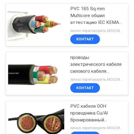
PVC 185 Sq mm
95
Multicore обшил
Кабель в
аттестацию IEC KEMA
силового кабеля
лично переговорить MOQ:Могущий быть предметом переговоров
резиновой
КОНТАКТ
изоляции
проводы
электрического кабеля
силового кабеля
76
проводника
лично переговорить MOQ:Могущий быть предметом переговоров
Кабели
сердечников 1kV 3
КОНТАКТ
изолированные PVC
управления
медные
PVC кабеля ООН
проводника Cu/Al
бронированный
изолировал 120 Sq mm
лично переговорить MOQ:Могущий быть предметом переговоров
2 лет