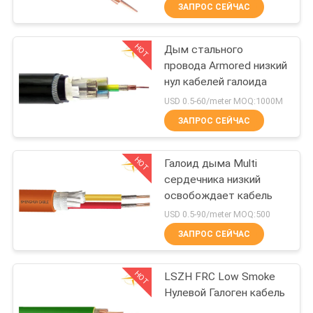
О
ЗАПРОС СЕЙЧАС
КОМПАНИИ
HOT
Дым стального
203
провода Armored низкий
НАША
нул кабелей галоида
Кабели с ПВХ
ФАБРИКА
USD 0.5-60/meter MOQ:1000М
изоляцией
ЗАПРОС СЕЙЧАС
КОНТРОЛЬ
HOT
Галоид дыма Multi
КАЧЕСТВА
сердечника низкий
освобождает кабель
197
КОНТАКТНЫЕ
USD 0.5-90/meter MOQ:500
Электрический
ДАННЫЕ
ЗАПРОС СЕЙЧАС
кабель провод
HOT
LSZH FRC Low Smoke
НОВОСТИ
Нулевой Галоген кабель