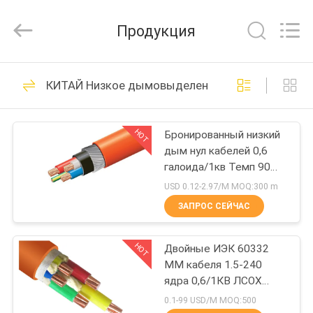
2026
Shanghai
Shenghua
Продукция
Cable
(Group)
Co.,
Ltd..
ГЛАВНАЯ
All
306
Rights
КИТАЙ Низкое дымовыделение отсутствие гало
Reserved.
СТРАНИЦА
Силовой кабель с
изоляцией из
HOT
Бронированный низкий
ПРОДУКЦИЯ
дым нул кабелей 0,6
сшитого
галоида/1кв Темп 90
РОЛИКИ
полиэтилена
градусов работая
USD 0.12-2.97/M MOQ:300 m
ЗАПРОС СЕЙЧАС
244
VR
Бронированный
HOT
Двойные ИЭК 60332
-
ММ кабеля 1.5-240
ШОУ
электрический
ядра 0,6/1КВ ЛСОХ
огнезащитные КВ
0.1-99 USD/M MOQ:500
кабель