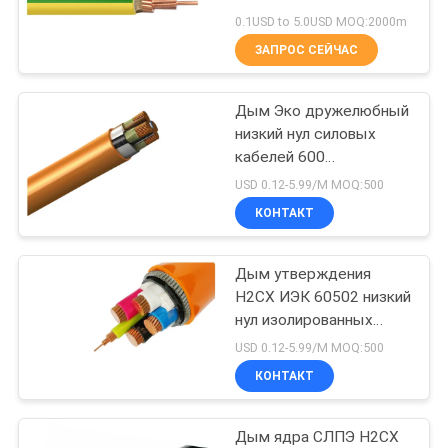
BLOG
0.1USD to 5.0USD MOQ:2000m
ЗАПРОС СЕЙЧАС
140
ОТПРАВИТЬ
Низкое
Дым Эко дружелюбный
ЗАПРОС
низкий нул силовых
дымовыделение
кабелей 600
NEWS
галоида/1000в
отсутствие
USD 0.12-5.99/M MOQ:500
расклассифицировал
КОНТАКТ
галогенов кабель
напряжение тока
КАРТА
Дым утверждения
САЙТА
108
Н2СХ ИЭК 60502 низкий
Огнестойкий
нул изолированных
ПОЛИТИКА
ядров СЛПЭ силового
USD 0.12-5.99/M MOQ:500
кабель
кабеля 4 галоида
КОНФИДЕНЦИАЛЬНОСТИ
КОНТАКТ
Дым ядра СЛПЭ Н2СХ