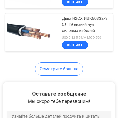
КОНТАКТ
26
Экранированный
Дым Н2СХ ИЭК60332-3
кабель
СЛПЭ низкий нул
силовых кабелей
инструмент
4кс10ММ2 галоида
USD 0.12-5.99/M MOQ:500
свободных
КОНТАКТ
25
Осмотрите больше
Высокотемпературны
кабель
Оставьте сообщение
Мы скоро тебе перезвоним!
16