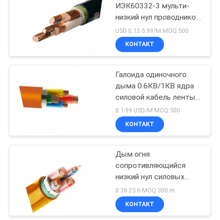
ИЭК60332-3 мульти-
низкий нул проводников
90
меди кабеля галоида
USD 0.12-5.99/M MOQ:500
Неизолированный
КОНТАКТ
провод
Галоида одиночного
дыма 0.6КВ/1КВ ядра
силовой кабель ленты
слюды низкого
0.1-99 USD/M MOQ:500
свободный
КОНТАКТ
92
Самонесущий
Дым огня
сопротивляющийся
изолированный
низкий нул силовых
провод
кабелей 0.6/1кВ
0.38-25.6 MOQ:300 m
низшего напряжения
КОНТАКТ
кабеля галоида