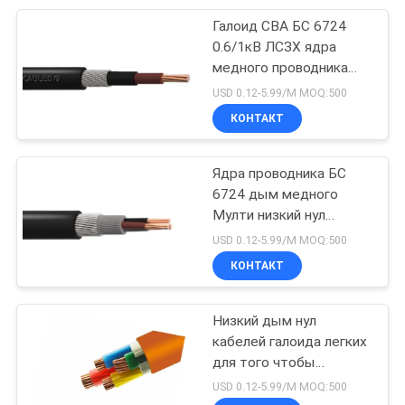
Галоид СВА БС 6724
95
0.6/1кВ ЛСЗХ ядра
Кабель в
медного проводника
Мулти освобождает
USD 0.12-5.99/M MOQ:500
резиновой
кабель
КОНТАКТ
изоляции
Ядра проводника БС
6724 дым медного
Мулти низкий нул
76
кабелей СВА БАСЭК
USD 0.12-5.99/M MOQ:500
Кабели
0.6/1кВ ЛСЗХ кабеля
КОНТАКТ
галоида
управления
Низкий дым нул
кабелей галоида легких
для того чтобы
обнажать прекращает
USD 0.12-5.99/M MOQ:500
и железа БС6724