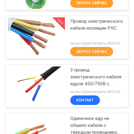
О
ЗАПРОС СЕЙЧАС
КОМПАНИИ
HOT
Провод электрического
203
кабеля изоляции PVC
НАША
Кабели с ПВХ
ФАБРИКА
лично переговорить MOQ:Могущий быть предметом переговоров
изоляцией
ЗАПРОС СЕЙЧАС
КОНТРОЛЬ
3 провод
КАЧЕСТВА
электрического кабеля
ядров 450/750В с
197
КОНТАКТНЫЕ
проводником КЛАССА 1
лично переговорить MOQ:Могущий быть предметом переговоров
медным
Электрический
ДАННЫЕ
КОНТАКТ
кабель провод
Одиночное ядр не
НОВОСТИ
обшило кабели с
твердым проводником