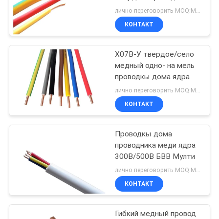
BLOG
для общих назначений
лично переговорить MOQ:Могущий быть предметом переговоров
450/750в
КОНТАКТ
140
ОТПРАВИТЬ
Низкое
Х07В-У твердое/село
ЗАПРОС
медный одно- на мель
дымовыделение
проводкы дома ядра
NEWS
отсутствие
лично переговорить MOQ:Могущий быть предметом переговоров
КОНТАКТ
галогенов кабель
КАРТА
Проводкы дома
САЙТА
108
проводника меди ядра
Огнестойкий
300В/500В БВВ Мулти
ПОЛИТИКА
лично переговорить MOQ:Могущий быть предметом переговоров
кабель
КОНФИДЕНЦИАЛЬНОСТИ
КОНТАКТ
Гибкий медный провод