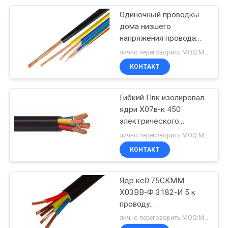
красного цвета
Одиночный проводкы
95
дома низшего
Кабель в
напряжения провода
электрического кабеля
лично переговорить MOQ:Могущий быть предметом переговоров
резиновой
ядра не обшитый
КОНТАКТ
изоляции
Гибкий Пвк изолировал
ядри Х07в-к 450
электрического
76
провода Мулти/750в
лично переговорить MOQ:Могущий быть предметом переговоров
Кабели
КОНТАКТ
управления
Ядр кс0.75СКММ
Х03ВВ-Ф 3182-И 5 к
проводу
электрического кабеля
лично переговорить MOQ:Могущий быть предметом переговоров
ЭН 50525-2-11