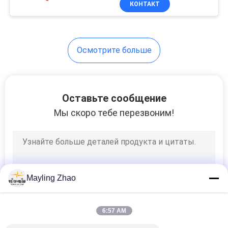
КОНТАКТ
26
10СКММ БС
Экранированный
кабель
Осмотрите больше
инструмент
Оставьте сообщение
Мы скоро тебе перезвоним!
25
Высокотемпературны
кабель
Mayling Zhao
6:57 AM
16