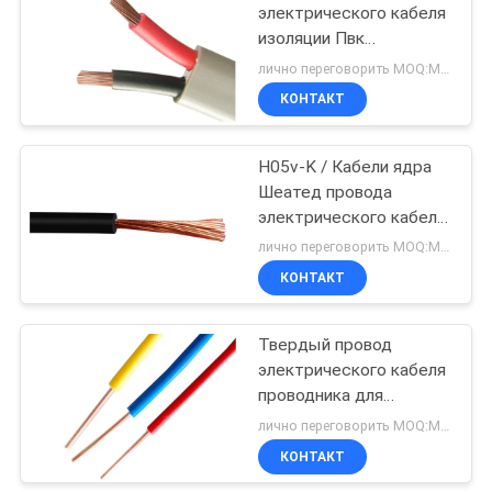
электрического кабеля
изоляции Пвк
90
проводника для
лично переговорить MOQ:Могущий быть предметом переговоров
управления
Неизолированный
КОНТАКТ
переключателя
провод
H05v-K / Кабели ядра
Шеатед провода
электрического кабеля
Х07в-К изолированные
лично переговорить MOQ:Могущий быть предметом переговоров
Пвк не одиночные
КОНТАКТ
92
Самонесущий
Твердый провод
электрического кабеля
изолированный
проводника для
провод
внутреннего связывая
лично переговорить MOQ:Могущий быть предметом переговоров
проволокой 300/500в,
КОНТАКТ
желтого цвета голубого