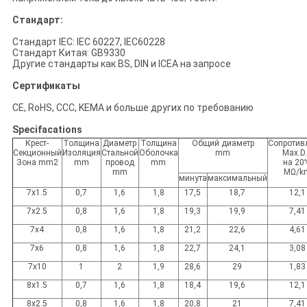
Стандарт:
Стандарт IEC: IEC 60227, IEC60228
Стандарт Китая: GB9330
Другие стандарты как BS, DIN и ICEA на запросе
Сертификаты
CE, RoHS, CCC, KEMA и больше других по требованию
Specifacations
Крест-
Толщина
Диаметр
Толщина
Общий диаметр
Сопротив
Секционный
Изоляция
Стальной
Оболочка
mm
Max.D
Зона mm2
mm
провод
mm
на 2
mm
MΩ/k
минута
максимальный
7x1.5
0,7
1,6
1,8
17,5
18,7
12,1
7x2.5
0,8
1,6
1,8
19,3
19,9
7,41
7x4
0,8
1,6
1,8
21,2
22,6
4,61
7x6
0,8
1,6
1,8
22,7
24,1
3,08
7x10
1
2
1,9
28,6
29
1,83
8x1.5
0,7
1,6
1,8
18,4
19,6
12,1
8x2.5
0,8
1,6
1,8
20,8
21
7,41