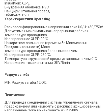
Insualtion: XLPE
Внутренняя оболочка: PVC
Панцырь: Стальной провод
Оболочка: PVC
Характеристики Operating
Расклассифицированные напряжения тока U0/U: 450/750V
Допустимая максимальная непрерывная рабочая
температура проводника:
Изолированное XLPE: 90°C
На коротком замыкании (времени 5s Максимальн
Продолжительности) Макс.
температура проводника более высоко чем:
Изолированное XLPE: 250°C;
Температура окружающей среды установки не чем 0°C.
Напряжение тока испытания: 3KV/5min
Радиус загиба
MIN. Радиус загиба:12 O.D.
Применение:
Для провода соединения системы управления, сигнала,
предохранения или измерять с расклассифицированным
напряжением тока до ивключать 450/750KV.