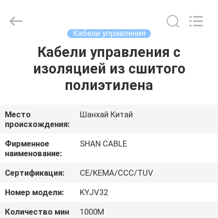
2026
Shanghai
Shenghua
Cable
(Group)
Кабели управления
Co.,
Ltd..
Кабели управления с
ГЛАВНАЯ
All
Rights
Reserved.
изоляцией из сшитого
СТРАНИЦА
полиэтилена
ПРОДУКЦИЯ
Место
Шанхай Китай
происхождения:
РОЛИКИ
Фирменное
SHAN CABLE
наименование:
VR
Сертификация:
CE/KEMA/CCC/TUV
-
ШОУ
Номер модели:
KYJV32
Количество мин
1000М