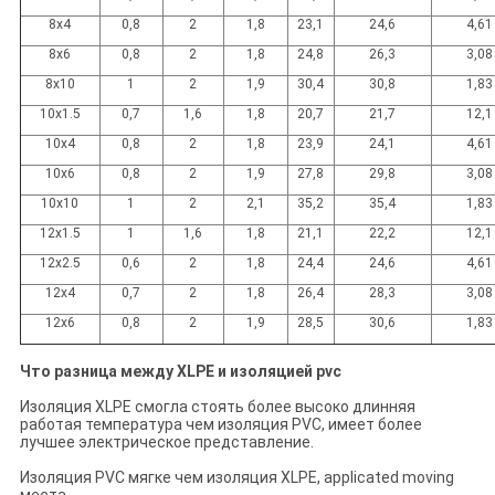
8x4
0,8
2
1,8
23,1
24,6
4,61
8x6
0,8
2
1,8
24,8
26,3
3,08
8x10
1
2
1,9
30,4
30,8
1,83
10x1.5
0,7
1,6
1,8
20,7
21,7
12,1
10x4
0,8
2
1,8
23,9
24,1
4,61
10x6
0,8
2
1,9
27,8
29,8
3,08
10x10
1
2
2,1
35,2
35,4
1,83
12x1.5
1
1,6
1,8
21,1
22,2
12,1
12x2.5
0,6
2
1,8
24,4
24,6
4,61
12x4
0,7
2
1,8
26,4
28,3
3,08
12x6
0,8
2
1,9
28,5
30,6
1,83
Что разница между XLPE и изоляцией pvc
Изоляция XLPE смогла стоять более высоко длинняя
работая температура чем изоляция PVC, имеет более
лучшее электрическое представление.
Изоляция PVC мягке чем изоляция XLPE, applicated moving