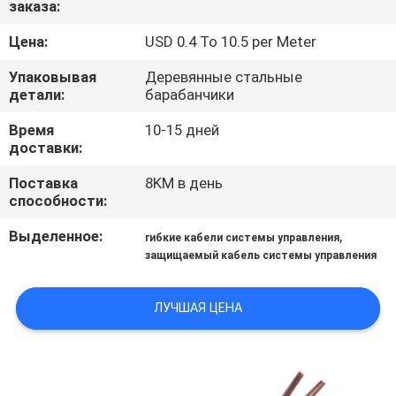
заказа:
О
КОМПАНИИ
Цена:
USD 0.4 To 10.5 per Meter
Упаковывая
Деревянные стальные
НАША
детали:
барабанчики
ФАБРИКА
Время
10-15 дней
доставки:
КОНТРОЛЬ
Поставка
8KM в день
способности:
КАЧЕСТВА
Выделенное:
,
гибкие кабели системы управления
защищаемый кабель системы управления
КОНТАКТНЫЕ
ДАННЫЕ
ЛУЧШАЯ ЦЕНА
НОВОСТИ